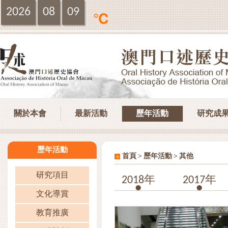
2026
08
09
℃
關於本會
最新活動
歷年活動
研究成
歷年活動
>
>
首頁
歷年活動
其他
研究項目
2018年
2017年
文化導賞
教育推廣