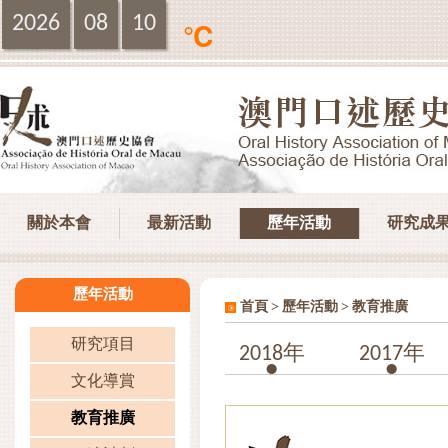
2026
08
10
℃
關於本會
最新活動
歷年活動
研究成
歷年活動
>
>
首頁
歷年活動
教育推廣
研究項目
2018年
2017年
文化導賞
教育推廣