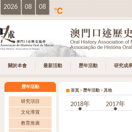
2026
08
08
℃
關於本會
最新活動
歷年活動
研究成
歷年活動
>
>
首頁
歷年活動
其他
研究項目
2018年
2017年
文化導賞
教育推廣