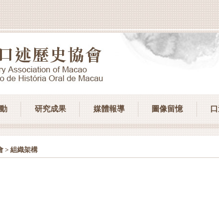
動
研究成果
媒體報導
圖像留憶
口
>
會
組織架構