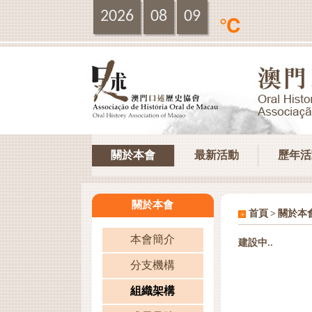
2026
08
09
℃
關於本會
最新活動
歷年活
關於本會
>
首頁
關於本
本會簡介
建設中..
分支機構
組織架構