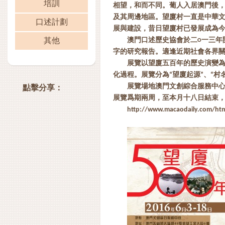
培訓
相望，和而不同。葡人入居澳門後
及其周邊地區。望廈村一直是中華
口述計劃
展與建設，昔日望廈村已發展成為
澳門口述歷史協會於二○一三年
其他
字的研究報告。適逢近期社會各界關
展覽以望廈五百年的歷史演變
化過程。展覽分為“望廈起源”、“村名
展覽場地澳門文創綜合服務中心
點擊分享：
展覽爲期兩周，至本月十八日結束
http://www.macaodaily.com/ht