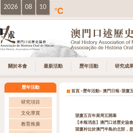
2026
08
10
℃
關於本會
最新活動
歷年活動
研究成
歷年活動
>
>
首頁
歷年活動
澳門日報–望廈
研究項目
文化導賞
望廈五百年展周五開幕
【本報消息】澳門口述歷史協會
教育推廣
望廈村位於澳門半島的北部，是