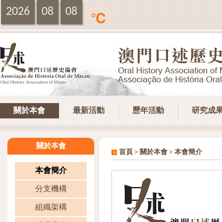
2026
08
08
℃
關於本會
最新活動
歷年活動
研究成
關於本會
>
>
首頁
關於本會
本會簡介
本會簡介
分支機構
組織架構