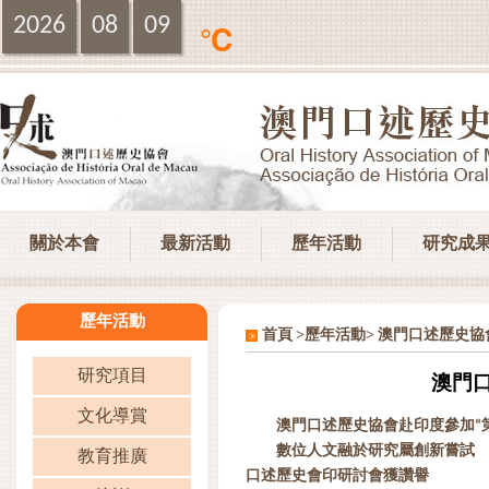
2026
08
09
℃
關於本會
最新活動
歷年活動
研究成
歷年活動
>
>
首頁
歷年活動
澳門口述歷史協
研究項目
澳門
文化導賞
澳門口述歷史協會赴印度參加“
數位人文融於研究屬創新嘗試
教育推廣
口述歷史會印研討會獲讚譽