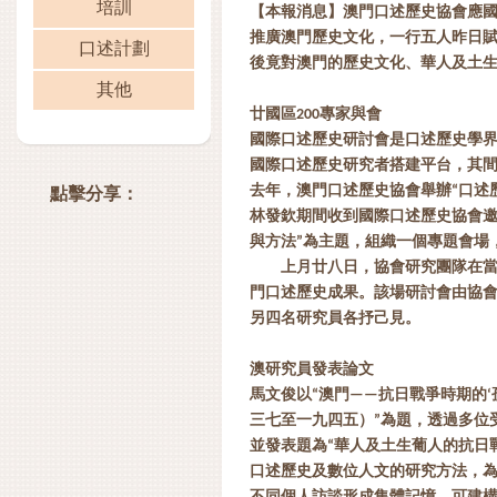
培訓
【本報消息】澳門口述歷史協會應國
推廣澳門歷史文化，一行五人昨日
口述計劃
後竟對澳門的歷史文化、華人及土
其他
廿國區200專家與會
國際口述歷史研討會是口述歷史學
國際口述歷史研究者搭建平台，其
去年，澳門口述歷史協會舉辦“口述
點擊分享：
林發欽期間收到國際口述歷史協會邀
與方法”為主題，組織一個專題會場
上月廿八日，協會研究團隊在
門口述歷史成果。該場研討會由協
另四名研究員各抒己見。
澳研究員發表論文
馬文俊以“澳門——抗日戰爭時期的
三七至一九四五）”為題，透過多位
並發表題為“華人及土生葡人的抗日
口述歷史及數位人文的研究方法，為