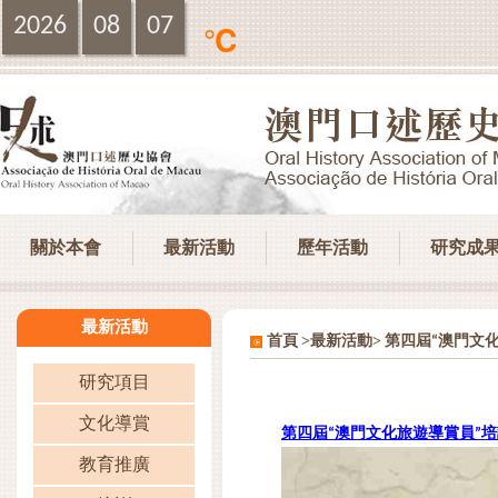
2026
08
07
℃
關於本會
最新活動
歷年活動
研究成
最新活動
>
>
首頁
最新活動
第四屆“澳門文
研究項目
文化導賞
第四屆“澳門文化旅遊導賞員”
教育推廣