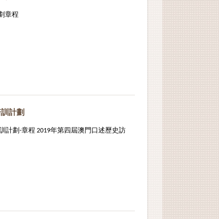
劃章程
培訓計劃
訓計劃-章程 2019年第四屆澳門口述歷史訪