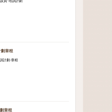
史訪談員”培訓計劃
計劃章程
培訓計劃-章程
計劃章程